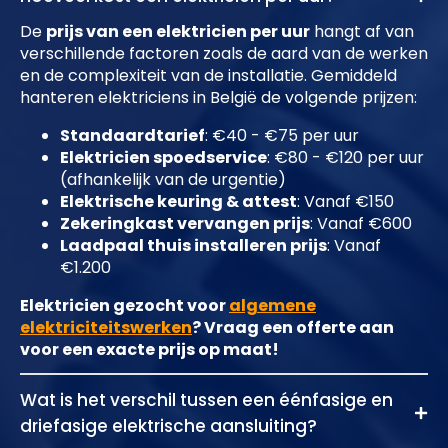
De
prijs van een elektricien per uur
hangt af van
verschillende factoren zoals de aard van de werken
en de complexiteit van de installatie. Gemiddeld
hanteren elektriciens in België de volgende prijzen:
Standaardtarief
: €40 - €75 per uur
Elektricien spoedservice
: €80 - €120 per uur
(afhankelijk van de urgentie)
Elektrische keuring & attest
: Vanaf €150
Zekeringkast vervangen prijs
: Vanaf €600
Laadpaal thuis installeren prijs
: Vanaf
€1.200
Elektricien gezocht voor
algemene
elektriciteitswerken
? Vraag een offerte aan
voor een exacte prijs op maat!
Wat is het verschil tussen een éénfasige en
driefasige elektrische aansluiting?