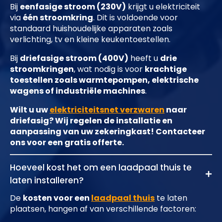
Bij
eenfasige stroom (230V)
krijgt u elektriciteit
via
één stroomkring
. Dit is voldoende voor
standaard huishoudelijke apparaten zoals
verlichting, tv en kleine keukentoestellen.
Bij
driefasige stroom (400V)
heeft u
drie
stroomkringen
, wat nodig is voor
krachtige
toestellen zoals warmtepompen, elektrische
wagens of industriële machines
.
Wilt u uw
elektriciteitsnet verzwaren
naar
driefasig? Wij regelen de installatie en
aanpassing van uw zekeringkast! Contacteer
ons voor een gratis offerte.
Hoeveel kost het om een laadpaal thuis te
laten installeren?
De
kosten voor een
laadpaal thuis
te laten
plaatsen, hangen af van verschillende factoren: