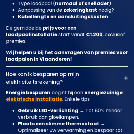
Type laadpaal (
normaal of snellader
)
Aanpassing van de
zekeringkast
nodig?
Kabellengte en aansluitingskosten
De gemiddelde
prijs voor een
laadpaalinstallatie
start vanaf
€1.200
, exclusief
premies.
Wij helpen u bij het aanvragen van premies voor
laadpalen in Vlaanderen!
Hoe kan ik besparen op mijn
elektriciteitsrekening?
Energie besparen
begint bij een
energiezuinige
elektrische installatie
. Enkele tips:
Gebruik LED-verlichting
→ Tot 80% minder
verbruik dan gloeilampen.
Plaats een slimme thermostaat
→
Optimaliseer uw verwarming en bespaar tot