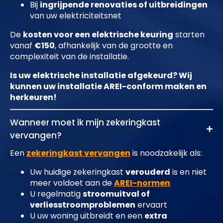
Bij
ingrijpende renovaties of uitbreidingen
van uw elektriciteitsnet
De
kosten voor een elektrische keuring
starten
vanaf
€150
, afhankelijk van de grootte en
complexiteit van de installatie.
Is uw elektrische installatie afgekeurd? Wij
kunnen uw installatie AREI-conform maken en
herkeuren!
Wanneer moet ik mijn zekeringkast
vervangen?
Een
zekeringkast vervangen
is noodzakelijk als:
Uw huidige zekeringkast
verouderd
is en niet
meer voldoet aan de
AREI-normen
U regelmatig
stroomuitval of
verliesstroomproblemen
ervaart
U uw woning uitbreidt en een
extra