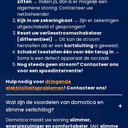
zitten
→ Indien ja, dan is er mogelijk een
algemene storing. Contacteer uw
netbeheerder.
Kijk in uw zekeringkast
→ Zijn er zekeringen
uitgeschakeld of gesprongen?
Reset uw verliesstroomschakelaar
(differentieel)
→ Dit kan de stroom
herstellen als er een
kortsluiting
is geweest.
Schakel toestellen één voor één terug in
→
Soms is een defect apparaat de oorzaak.
Nog steeds geen stroom? Contacteer ons
voor een spoedinterventie!
Hulp nodig voor
dringende
elektriciteitsproblemen
! Contacteer ons!
Wat zijn de voordelen van domotica en
slimme verlichting?
Domotica maakt uw woning
slimmer,
energiezuiniger en comfortabeler
. Met
slimme