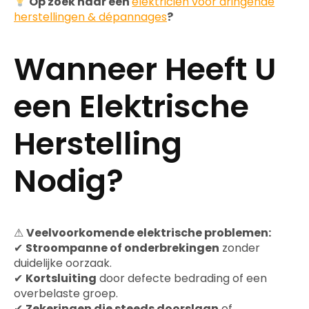
Op zoek naar een
elektricien voor dringende
herstellingen & dépannages
?
Wanneer Heeft U
een Elektrische
Herstelling
Nodig?
⚠
Veelvoorkomende elektrische problemen:
✔
Stroompanne of onderbrekingen
zonder
duidelijke oorzaak.
✔
Kortsluiting
door defecte bedrading of een
overbelaste groep.
✔
Zekeringen die steeds doorslaan
of