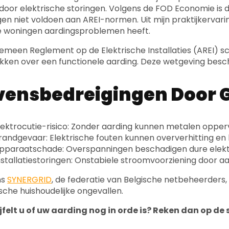
 door elektrische storingen. Volgens de FOD Economie is 
en niet voldoen aan AREI-normen. Uit mijn praktijkervarin
 woningen aardingsproblemen heeft.
emeen Reglement op de Elektrische Installaties (AREI) schr
kken over een functionele aarding. Deze wetgeving besch
vensbedreigingen Door 
lektrocutie-risico: Zonder aarding kunnen metalen opp
randgevaar: Elektrische fouten kunnen oververhitting e
pparaatschade: Overspanningen beschadigen dure elekt
nstallatiestoringen: Onstabiele stroomvoorziening door 
ns
SYNERGRID
, de federatie van Belgische netbeheerders,
ische huishoudelijke ongevallen.
jfelt u of uw aarding nog in orde is? Reken dan op de