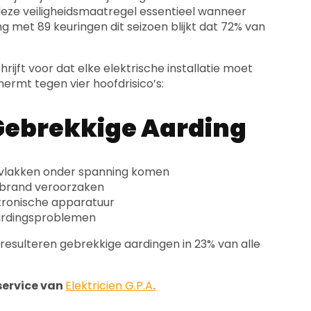
deze veiligheidsmaatregel essentieel wanneer
g met 89 keuringen dit seizoen blijkt dat 72% van
ijft voor dat elke elektrische installatie moet
ermt tegen vier hoofdrisico’s:
Gebrekkige Aarding
ervlakken onder spanning komen
n brand veroorzaken
ronische apparatuur
aardingsproblemen
 resulteren gebrekkige aardingen in 23% van alle
 service van
Elektricien G.P.A
.