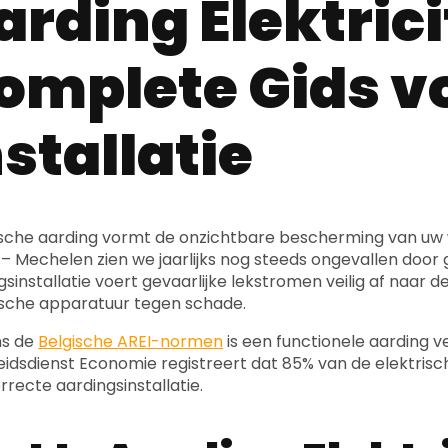
arding Elektrici
omplete Gids vo
nstallatie
ische aarding vormt de onzichtbare bescherming van uw w
– Mechelen zien we jaarlijks nog steeds ongevallen doo
gsinstallatie voert gevaarlijke lekstromen veilig af naar
ische apparatuur tegen schade.
ns de
Belgische AREI-normen
is een functionele aarding v
idsdienst Economie registreert dat 85% van de elektri
rrecte aardingsinstallatie.