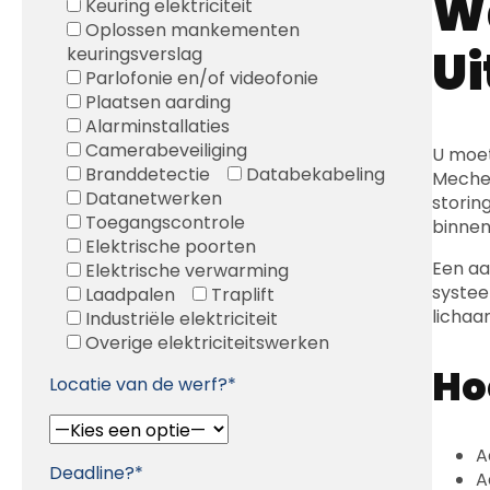
Wa
Keuring elektriciteit
Oplossen mankementen
Ui
keuringsverslag
Parlofonie en/of videofonie
Plaatsen aarding
Alarminstallaties
Camerabeveiliging
U moet
Branddetectie
Databekabeling
Mechel
Datanetwerken
storin
Toegangscontrole
binnen
Elektrische poorten
Een aa
Elektrische verwarming
systee
Laadpalen
Traplift
lichaa
Industriële elektriciteit
Overige elektriciteitswerken
Ho
Locatie van de werf?*
A
Deadline?*
A