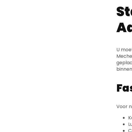
St
Aa
U moet
Mechel
geplaat
binnen 
Fa
Voor n
K
L
C