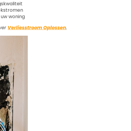
skwaliteit
lekstromen
n uw woning
over
Verliesstroom Oplossen
.