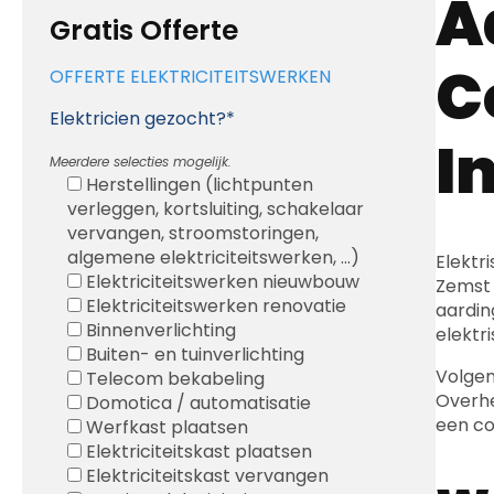
A
Gratis Offerte
C
OFFERTE ELEKTRICITEITSWERKEN
Elektricien gezocht?*
I
Meerdere selecties mogelijk.
Herstellingen (lichtpunten
verleggen, kortsluiting, schakelaar
vervangen, stroomstoringen,
algemene elektriciteitswerken, ...)
Elektr
Elektriciteitswerken nieuwbouw
Zemst 
Elektriciteitswerken renovatie
aardin
Binnenverlichting
elektr
Buiten- en tuinverlichting
Volge
Telecom bekabeling
Overhe
Domotica / automatisatie
een co
Werfkast plaatsen
Elektriciteitskast plaatsen
Elektriciteitskast vervangen