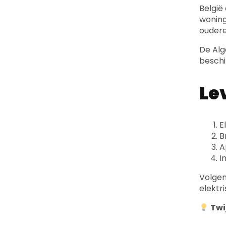
België
woning
oudere
De Alg
beschi
Le
E
B
A
I
Volge
elektr
Twi