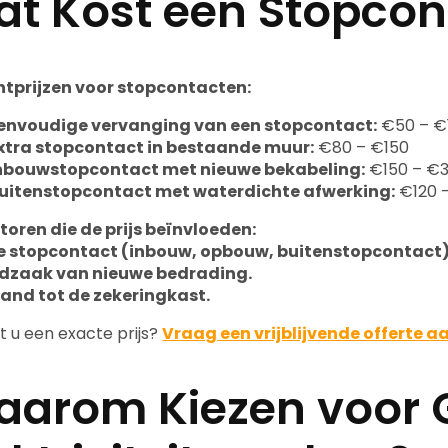
t Kost een Stopcon
htprijzen voor stopcontacten:
envoudige vervanging van een stopcontact:
€50 – €
xtra stopcontact in bestaande muur:
€80 – €150
nbouwstopcontact met nieuwe bekabeling:
€150 – €
uitenstopcontact met waterdichte afwerking:
€120 
toren die de prijs beïnvloeden:
e stopcontact (inbouw, opbouw, buitenstopcontact)
dzaak van nieuwe bedrading.
and tot de zekeringkast.
t u een exacte prijs?
Vraag een vrijblijvende offerte a
arom Kiezen voor G