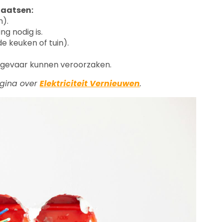
laatsen:
n).
ng nodig is.
de keuken of tuin).
gevaar kunnen veroorzaken.
pagina over
Elektriciteit Vernieuwen
.