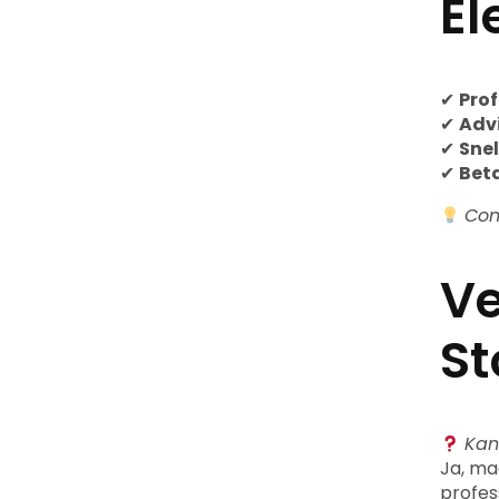
El
✔
Pro
✔
Advi
✔
Snel
✔
Beta
Con
Ve
St
Kan
Ja, m
profes