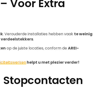
– Voor Extra
ak
. Verouderde installaties hebben vaak
te weinig
 verdeelstekkers
.
ten
op de juiste locaties, conform de
AREI-
riciteitswerken
helpt u met plezier verder!
a Stopcontacten