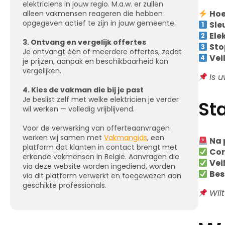
elektriciens in jouw regio. M.a.w. er zullen
Hoe
alleen vakmensen reageren die hebben
opgegeven actief te zijn in jouw gemeente.
Sle
Ele
3. Ontvang en vergelijk offertes
Sto
Je ontvangt één of meerdere offertes, zodat
Vei
je prijzen, aanpak en beschikbaarheid kan
vergelijken.
Is 
4. Kies de vakman die bij je past
Je beslist zelf met welke elektricien je verder
Sta
wil werken — volledig vrijblijvend.
Voor de verwerking van offerteaanvragen
werken wij samen met
Vakmangids
, een
Na 
platform dat klanten in contact brengt met
Cor
erkende vakmensen in België. Aanvragen die
Vei
via deze website worden ingediend, worden
Bes
via dit platform verwerkt en toegewezen aan
geschikte professionals.
Wil