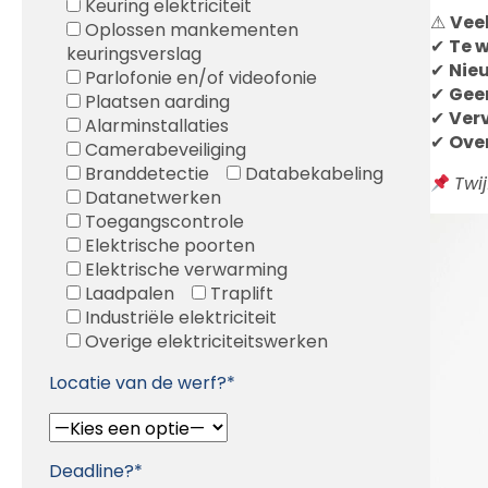
Keuring elektriciteit
⚠
Vee
Oplossen mankementen
✔
Te w
keuringsverslag
✔
Nie
Parlofonie en/of videofonie
✔
Gee
Plaatsen aarding
✔
Ver
Alarminstallaties
✔
Ove
Camerabeveiliging
Branddetectie
Databekabeling
Twi
Datanetwerken
Toegangscontrole
Elektrische poorten
Elektrische verwarming
Laadpalen
Traplift
Industriële elektriciteit
Overige elektriciteitswerken
Locatie van de werf?*
Deadline?*