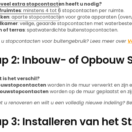
veel extra stopcontacten heeft u nodig?
fruimtes
: minstens 4 tot 6 stopcontacten per ruimte.
uken
: aparte stopcontacten voor grote apparaten (oven,
dkamer
: veilige, geaarde stopcontacten met waterbest
n of terras
: spatwaterdichte buitenstopcontacten.
t u stopcontacten voor buitengebruik? Lees meer over
V
ap 2: Inbouw- of Opbouw 
 is het verschil?
ouwstopcontacten
worden in de muur verwerkt en zijn e
ouwstopcontacten
worden op de muur geplaatst en zijn
t u renoveren en wilt u een volledig nieuwe indeling? Be
p 3: Installeren van het 