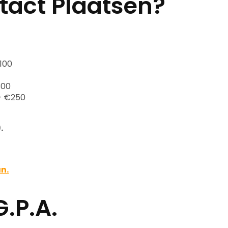
tact Plaatsen?
100
300
– €250
.
an.
.P.A.