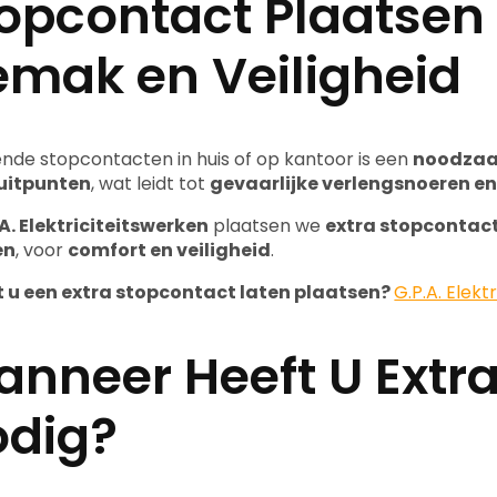
opcontact Plaatsen 
mak en Veiligheid
nde stopcontacten in huis of op kantoor is een
noodza
uitpunten
, wat leidt tot
gevaarlijke verlengsnoeren en
A. Elektriciteitswerken
plaatsen we
extra stopcontac
en
, voor
comfort en veiligheid
.
t u een extra stopcontact laten plaatsen?
G.P.A. Elekt
nneer Heeft U Extr
odig?