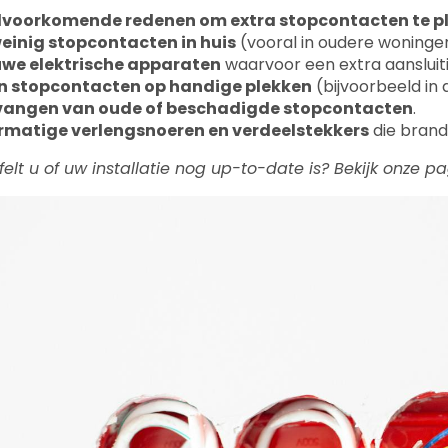
lvoorkomende redenen om extra stopcontacten te p
einig stopcontacten in huis
(vooral in oudere woninge
uwe elektrische apparaten
waarvoor een extra aansluiti
n stopcontacten op handige plekken
(bijvoorbeeld in 
vangen van oude of beschadigde stopcontacten
.
rmatige verlengsnoeren en verdeelstekkers
die brand
jfelt u of uw installatie nog up-to-date is? Bekijk onze 