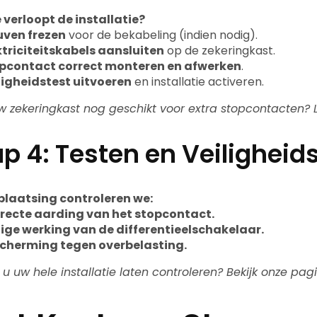
 verloopt de installatie?
uven frezen
voor de bekabeling (indien nodig).
ktriciteitskabels aansluiten
op de zekeringkast.
pcontact correct monteren en afwerken
.
ligheidstest uitvoeren
en installatie activeren.
uw zekeringkast nog geschikt voor extra stopcontacten?
p 4: Testen en Veiligheid
plaatsing controleren we:
recte aarding van het stopcontact.
lige werking van de differentieelschakelaar.
cherming tegen overbelasting.
t u uw hele installatie laten controleren? Bekijk onze pa