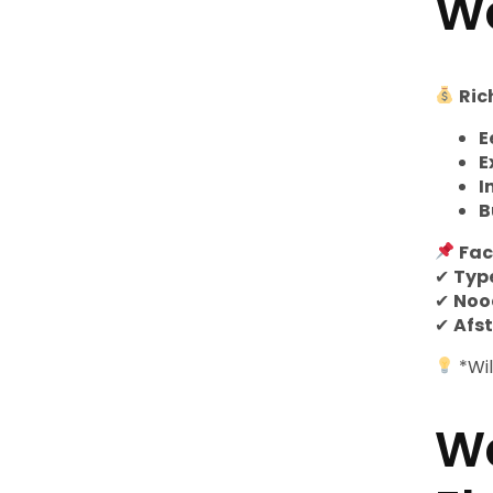
Wa
Ric
E
E
I
B
Fac
✔
Typ
✔
Noo
✔
Afst
*Wil
Wa