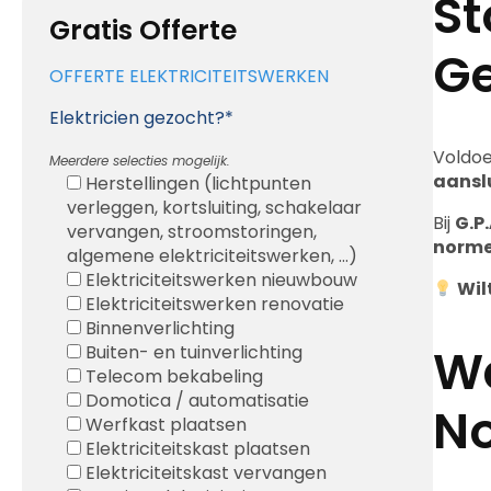
St
Gratis Offerte
Ge
OFFERTE ELEKTRICITEITSWERKEN
Elektricien gezocht?*
Voldoe
Meerdere selecties mogelijk.
aansl
Herstellingen (lichtpunten
verleggen, kortsluiting, schakelaar
Bij
G.P.
vervangen, stroomstoringen,
norm
algemene elektriciteitswerken, ...)
Elektriciteitswerken nieuwbouw
Wil
Elektriciteitswerken renovatie
Binnenverlichting
Wa
Buiten- en tuinverlichting
Telecom bekabeling
Domotica / automatisatie
N
Werfkast plaatsen
Elektriciteitskast plaatsen
Elektriciteitskast vervangen