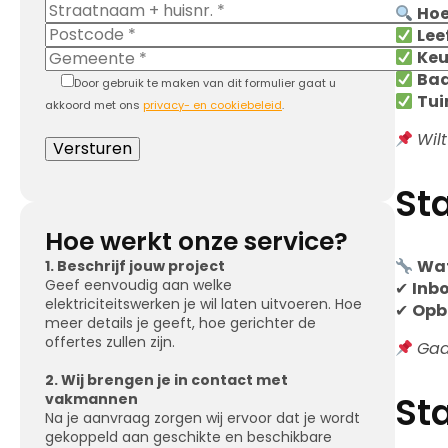
Hoe
Lee
Ke
Ba
Door gebruik te maken van dit formulier gaat u
Tui
akkoord met ons
privacy- en cookiebeleid
.
Wil
St
Hoe werkt onze service?
Wat
1. Beschrijf jouw project
Geef eenvoudig aan welke
✔
Inb
elektriciteitswerken je wil laten uitvoeren. Hoe
✔
Opb
meer details je geeft, hoe gerichter de
offertes zullen zijn.
Gaa
2. Wij brengen je in contact met
Sta
vakmannen
Na je aanvraag zorgen wij ervoor dat je wordt
gekoppeld aan geschikte en beschikbare