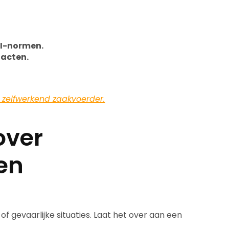
EI-normen.
tacten.
 zelfwerkend zaakvoerder.
over
en
of gevaarlijke situaties. Laat het over aan een