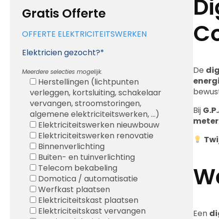
Di
Gratis Offerte
Co
OFFERTE ELEKTRICITEITSWERKEN
Elektricien gezocht?*
De
dig
Meerdere selecties mogelijk.
energ
Herstellingen (lichtpunten
bewus
verleggen, kortsluiting, schakelaar
vervangen, stroomstoringen,
Bij
G.P.
algemene elektriciteitswerken, ...)
meter
Elektriciteitswerken nieuwbouw
Elektriciteitswerken renovatie
Twi
Binnenverlichting
Buiten- en tuinverlichting
Wa
Telecom bekabeling
Domotica / automatisatie
Werfkast plaatsen
Elektriciteitskast plaatsen
Elektriciteitskast vervangen
Een
di