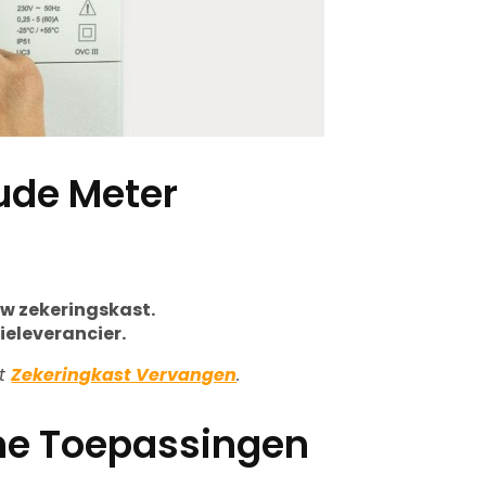
ude Meter
uw zekeringskast.
eleverancier.
st
Zekeringkast Vervangen
.
me Toepassingen