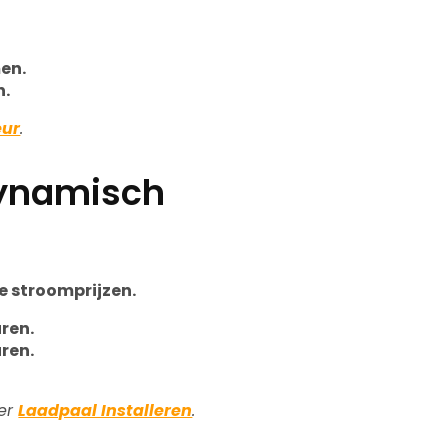
en.
n.
eur
.
Dynamisch
e stroomprijzen.
uren.
uren.
ver
Laadpaal Installeren
.