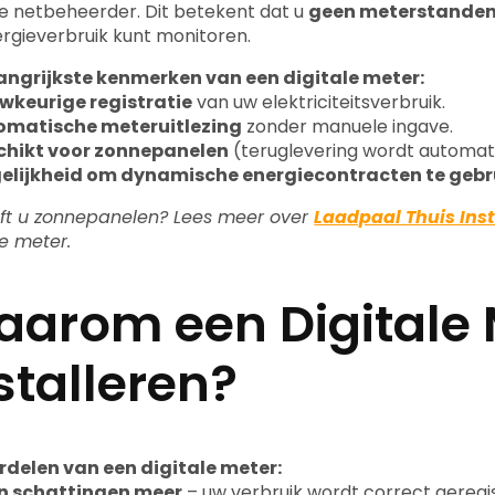
e netbeheerder. Dit betekent dat u
geen meterstanden 
rgieverbruik kunt monitoren.
angrijkste kenmerken van een digitale meter:
wkeurige registratie
van uw elektriciteitsverbruik.
omatische meteruitlezing
zonder manuele ingave.
chikt voor zonnepanelen
(teruglevering wordt automati
elijkheid om dynamische energiecontracten te gebr
ft u zonnepanelen? Lees meer over
Laadpaal Thuis Inst
le meter.
arom een Digitale 
stalleren?
rdelen van een digitale meter:
n schattingen meer
– uw verbruik wordt correct geregi