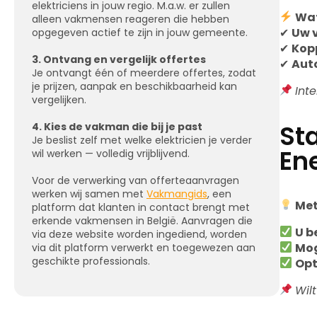
elektriciens in jouw regio. M.a.w. er zullen
Wat
alleen vakmensen reageren die hebben
✔
Uw v
opgegeven actief te zijn in jouw gemeente.
✔
Kop
3. Ontvang en vergelijk offertes
✔
Aut
Je ontvangt één of meerdere offertes, zodat
je prijzen, aanpak en beschikbaarheid kan
Int
vergelijken.
St
4. Kies de vakman die bij je past
Je beslist zelf met welke elektricien je verder
En
wil werken — volledig vrijblijvend.
Voor de verwerking van offerteaanvragen
werken wij samen met
Vakmangids
, een
Met
platform dat klanten in contact brengt met
erkende vakmensen in België. Aanvragen die
U b
via deze website worden ingediend, worden
Mog
via dit platform verwerkt en toegewezen aan
geschikte professionals.
Opt
Wil