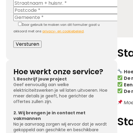
Door gebruik te maken van dit formulier gaat u
akkoord met ons
privacy- en cookiebeleid
.
St
Hoe werkt onze service?
Hoe
De 
1. Beschrijf jouw project
Een
Geef eenvoudig aan welke
elektriciteitswerken je wil laten uitvoeren. Hoe
De 
meer details je geeft, hoe gerichter de
offertes zullen zijn.
Moe
2. Wij brengen je in contact met
St
vakmannen
Na je aanvraag zorgen wij ervoor dat je wordt
gekoppeld aan geschikte en beschikbare