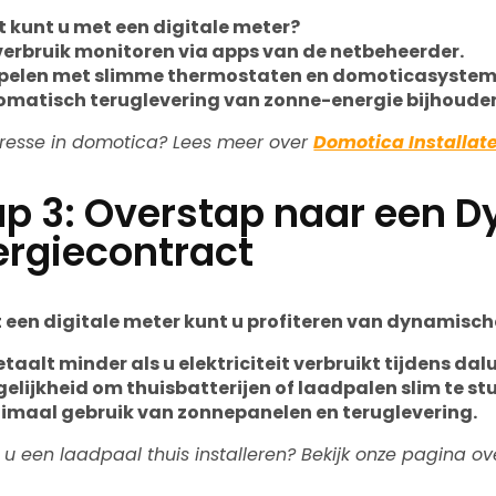
 kunt u met een digitale meter?
erbruik monitoren via apps van de netbeheerder.
pelen met slimme thermostaten en domoticasystem
omatisch teruglevering van zonne-energie bijhoude
eresse in domotica? Lees meer over
Domotica Installat
ap 3: Overstap naar een 
ergiecontract
 een digitale meter kunt u profiteren van dynamisch
etaalt minder als u elektriciteit verbruikt tijdens dal
elijkheid om thuisbatterijen of laadpalen slim te st
imaal gebruik van zonnepanelen en teruglevering.
t u een laadpaal thuis installeren? Bekijk onze pagina o