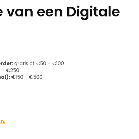
e van een Digitale
rder:
gratis of €50 – €100
 – €250
al):
€150 – €500
an.