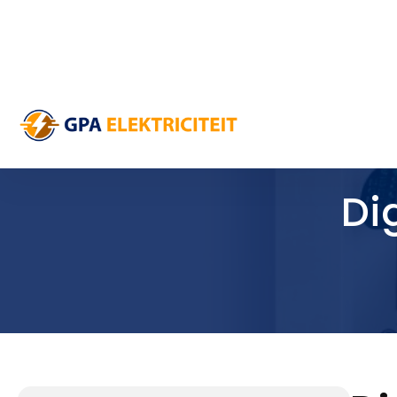
Snel & behulpzaam
Eerlijke prijzen
Beste kwaliteit
Dig