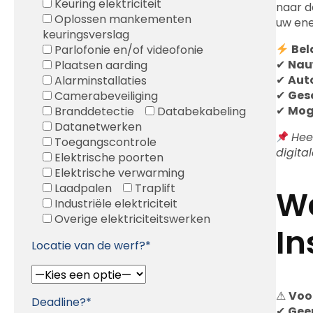
Keuring elektriciteit
naar d
Oplossen mankementen
uw ene
keuringsverslag
Bel
Parlofonie en/of videofonie
✔
Nau
Plaatsen aarding
✔
Aut
Alarminstallaties
✔
Ges
Camerabeveiliging
✔
Mog
Branddetectie
Databekabeling
Datanetwerken
Hee
Toegangscontrole
digita
Elektrische poorten
Elektrische verwarming
Laadpalen
Traplift
Wa
Industriële elektriciteit
Overige elektriciteitswerken
In
Locatie van de werf?*
⚠
Voo
Deadline?*
✔
Gee