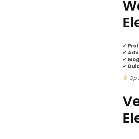
Wa
El
✔
Prof
✔
Advi
✔
Mog
✔
Duid
Op 
Ve
El