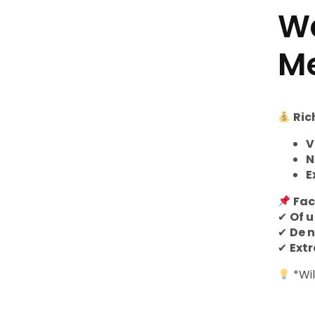
Wa
Me
Ric
V
N
E
Fac
✔
Of u
✔
De 
✔
Ext
*Wil