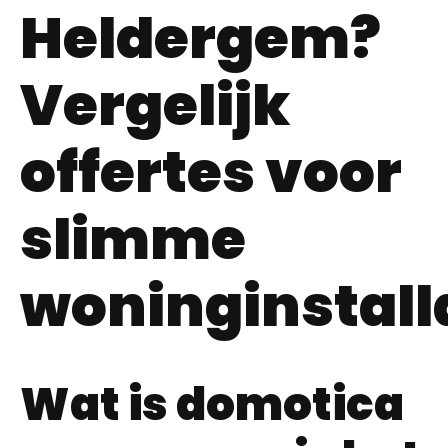
Heldergem?
Vergelijk
offertes voor
slimme
woninginstall
Wat is domotica