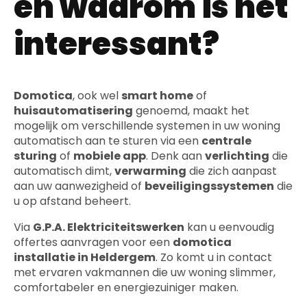
en waarom is het
interessant?
Domotica
, ook wel
smart home
of
huisautomatisering
genoemd, maakt het
mogelijk om verschillende systemen in uw woning
automatisch aan te sturen via een
centrale
sturing
of
mobiele app
. Denk aan
verlichting
die
automatisch dimt,
verwarming
die zich aanpast
aan uw aanwezigheid of
beveiligingssystemen
die
u op afstand beheert.
Via
G.P.A. Elektriciteitswerken
kan u eenvoudig
offertes aanvragen voor een
domotica
installatie in Heldergem
. Zo komt u in contact
met ervaren vakmannen die uw woning slimmer,
comfortabeler en energiezuiniger maken.