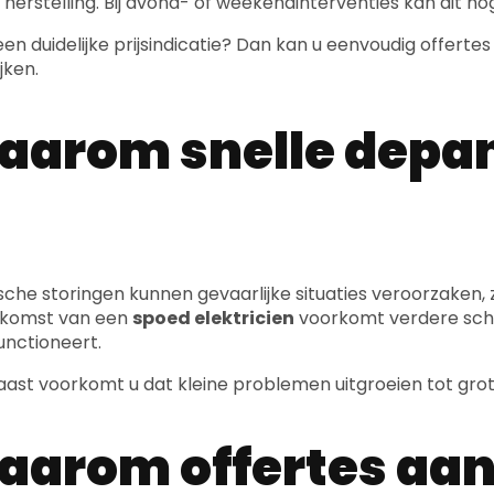
 herstelling. Bij avond- of weekendinterventies kan dit hog
 een duidelijke prijsindicatie? Dan kan u eenvoudig offe
jken.
arom snelle depan
ische storingen kunnen gevaarlijke situaties veroorzaken, 
nkomst van een
spoed elektricien
voorkomt verdere scha
functioneert.
ast voorkomt u dat kleine problemen uitgroeien tot grot
arom offertes aan