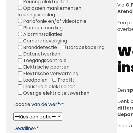
Keuring elektriciteit
Via
G.P
Oplossen mankementen
Arend
keuringsverslag
Parlofonie en/of videofonie
Een p
Plaatsen aarding
overbe
Alarminstallaties
Camerabeveiliging
Wa
Branddetectie
Databekabeling
Datanetwerken
Toegangscontrole
in
Elektrische poorten
Elektrische verwarming
Laadpalen
Traplift
Industriële elektriciteit
Een
sp
Overige elektriciteitswerken
Denk a
Locatie van de werf?*
differ
depan
In dez
Deadline?*