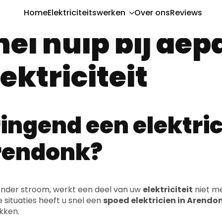
poed elektrici
nel hulp bij de
lektriciteit
ingend een elektric
rendonk?
zonder stroom, werkt een deel van uw
elektriciteit
niet m
e situaties heeft u snel een
spoed elektricien in Arendo
kken.