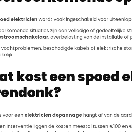
oed elektricien
wordt vaak ingeschakeld voor uiteenlo
oorkomende situaties zijn een volledige of gedeeltelijke s
esstroomschakelaar
, overbelasting van de installatie 
j vochtproblemen, beschadigde kabels of elektrische stor
kelijk.
t kost een spoed el
rendonk?
js voor een
elektricien depannage
hangt af van de aard
en interventie liggen de kosten meestal tussen €100 en €2