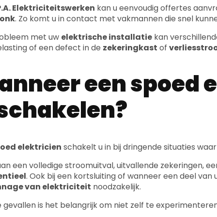
.A. Elektriciteitswerken
kan u eenvoudig offertes aanv
onk
. Zo komt u in contact met vakmannen die snel kun
robleem met uw
elektrische installatie
kan verschillend
lasting of een defect in de
zekeringkast
of
verliesstr
nneer een spoed e
schakelen?
oed elektricien
schakelt u in bij dringende situaties waa
an een volledige stroomuitval, uitvallende zekeringen, e
entieel
. Ook bij een kortsluiting of wanneer een deel van uw
nage van elektriciteit
noodzakelijk.
e gevallen is het belangrijk om niet zelf te experimenter