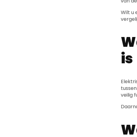
van de
Wilt u
vergeli
Wa
is
Elektr
tusse
veilig 
Daarna
Wa