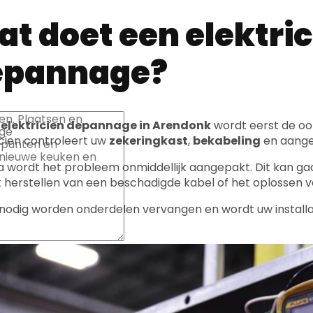
t doet een elektric
epannage?
n
elektricien depannage in Arendonk
wordt eerst de o
icien controleert uw
zekeringkast
,
bekabeling
en aanges
 wordt het probleem onmiddellijk aangepakt. Dit kan ga
t herstellen van een beschadigde kabel of het oplossen 
 nodig worden onderdelen vervangen en wordt uw installati