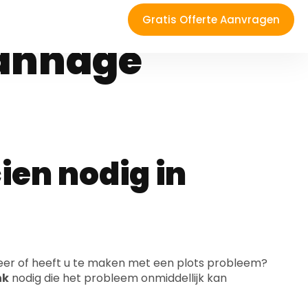
en Arendonk?
pannage
ien nodig in
eer of heeft u te maken met een plots probleem?
nk
nodig die het probleem onmiddellijk kan