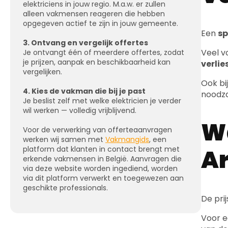
elektriciens in jouw regio. M.a.w. er zullen
alleen vakmensen reageren die hebben
opgegeven actief te zijn in jouw gemeente.
Een
sp
3. Ontvang en vergelijk offertes
Veel v
Je ontvangt één of meerdere offertes, zodat
je prijzen, aanpak en beschikbaarheid kan
verli
vergelijken.
Ook bi
4. Kies de vakman die bij je past
noodza
Je beslist zelf met welke elektricien je verder
wil werken — volledig vrijblijvend.
Wa
Voor de verwerking van offerteaanvragen
werken wij samen met
Vakmangids
, een
platform dat klanten in contact brengt met
A
erkende vakmensen in België. Aanvragen die
via deze website worden ingediend, worden
via dit platform verwerkt en toegewezen aan
geschikte professionals.
De pri
Voor e