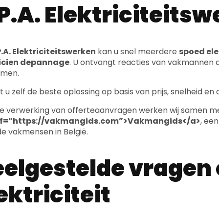
P.A. Elektriciteits
.A. Elektriciteitswerken
kan u snel meerdere
spoed ele
ricien depannage
. U ontvangt reacties van vakmannen d
emen.
t u zelf de beste oplossing op basis van prijs, snelheid en
e verwerking van offerteaanvragen werken wij samen m
ef=”https://vakmangids.com”>Vakmangids</a>
, ee
e vakmensen in België.
elgestelde vragen
ektriciteit