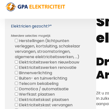
S
Gratis Offerte
S
OFFERTE ELEKTRICITEITSWERKEN
Elektricien gezocht?*
e
Meerdere selecties mogelijk.
Herstellingen (lichtpunten
verleggen, kortsluiting, schakelaar
vervangen, stroomstoringen,
Dr
algemene elektriciteitswerken, ...)
Elektriciteitswerken nieuwbouw
Elektriciteitswerken renovatie
A
Binnenverlichting
Buiten- en tuinverlichting
Telecom bekabeling
Domotica / automatisatie
Zit u 
Werfkast plaatsen
In zulk
Elektriciteitskast plaatsen
aanpa
Elektriciteitskast vervangen