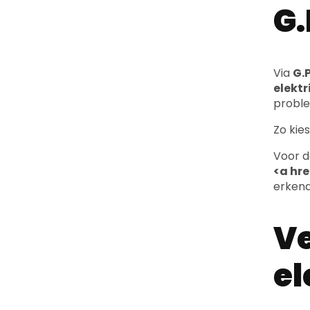
G.
Via
G.P
elekt
probl
Zo kies
Voor d
<a hr
erkend
Ve
el