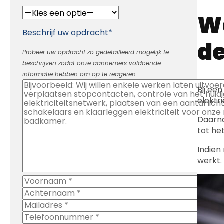
Wa
Beschrijf uw opdracht*
d
Probeer uw opdracht zo gedetailleerd mogelijk te
beschrijven zodat onze aannemers voldoende
informatie hebben om op te reageren.
Bij ee
elektr
Daarna
tot he
Indien
werkt.