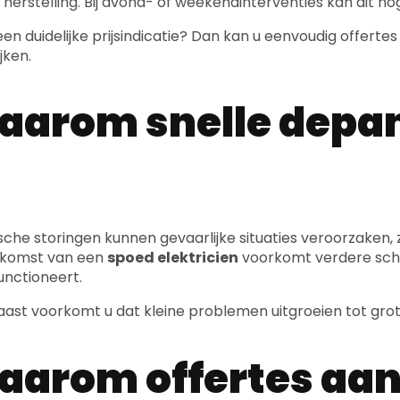
 herstelling. Bij avond- of weekendinterventies kan dit hog
 een duidelijke prijsindicatie? Dan kan u eenvoudig offe
jken.
arom snelle depan
ische storingen kunnen gevaarlijke situaties veroorzaken, 
nkomst van een
spoed elektricien
voorkomt verdere scha
functioneert.
ast voorkomt u dat kleine problemen uitgroeien tot grot
arom offertes aan