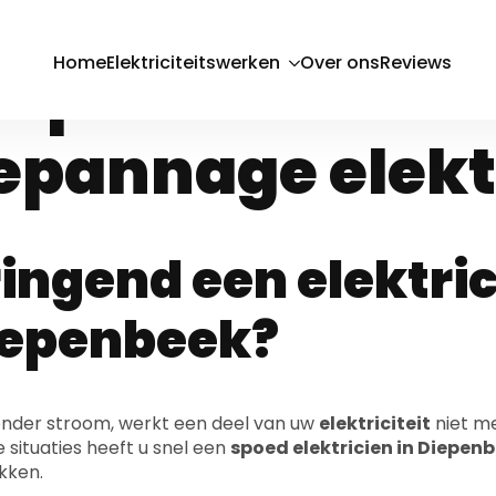
poed elektricie
iepenbeek? Snel
epannage elektr
ingend een elektric
iepenbeek?
zonder stroom, werkt een deel van uw
elektriciteit
niet m
e situaties heeft u snel een
spoed elektricien in Diepen
kken.