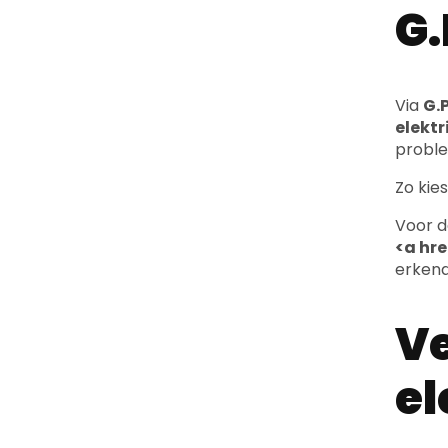
G.
Via
G.P
elekt
probl
Zo kies
Voor d
<a hr
erkend
Ve
el