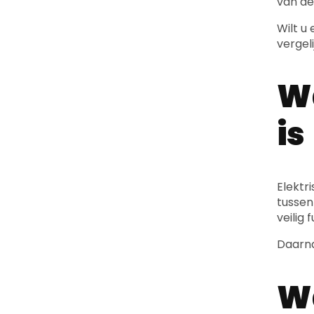
van de
Wilt u
vergeli
Wa
is
Elektr
tusse
veilig 
Daarna
Wa