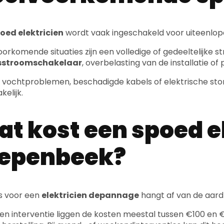
oed elektricien
wordt vaak ingeschakeld voor uiteenlo
oorkomende situaties zijn een volledige of gedeeltelijke s
esstroomschakelaar
, overbelasting van de installatie 
j vochtproblemen, beschadigde kabels of elektrische stor
kelijk.
t kost een spoed el
iepenbeek?
js voor een
elektricien depannage
hangt af van de aard
en interventie liggen de kosten meestal tussen €100 en €2