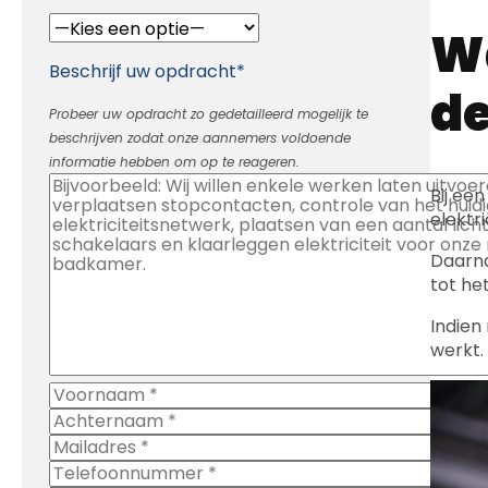
Wa
Beschrijf uw opdracht*
d
Probeer uw opdracht zo gedetailleerd mogelijk te
beschrijven zodat onze aannemers voldoende
informatie hebben om op te reageren.
Bij ee
elektr
Daarna
tot he
Indien
werkt.