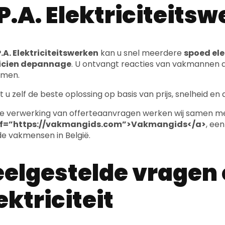
P.A. Elektriciteits
.A. Elektriciteitswerken
kan u snel meerdere
spoed ele
ricien depannage
. U ontvangt reacties van vakmannen d
emen.
t u zelf de beste oplossing op basis van prijs, snelheid en
e verwerking van offerteaanvragen werken wij samen m
ef=”https://vakmangids.com”>Vakmangids</a>
, ee
e vakmensen in België.
elgestelde vragen
ektriciteit