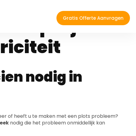
n
 hulp bij
iciteit
ien nodig in
eer of heeft u te maken met een plots probleem?
beek
nodig die het probleem onmiddellijk kan