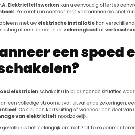
.A. Elektriciteitswerken
kan u eenvoudig offertes aanv
nbeek
. Zo komt u in contact met vakmannen die snel ku
robleem met uw
elektrische installatie
kan verschillend
lasting of een defect in de
zekeringkast
of
verliesstr
nneer een spoed e
schakelen?
oed elektricien
schakelt u in bij dringende situaties waa
an een volledige stroomuitval, uitvallende zekeringen, e
entieel
. Ook bij een kortsluiting of wanneer een deel van uw
nage van elektriciteit
noodzakelijk.
e gevallen is het belangrijk om niet zelf te experimenter