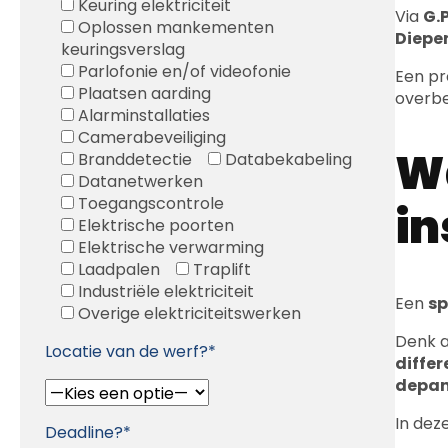
Keuring elektriciteit
Via
G.P
Oplossen mankementen
Diepe
keuringsverslag
Parlofonie en/of videofonie
Een p
Plaatsen aarding
overbe
Alarminstallaties
Camerabeveiliging
Wa
Branddetectie
Databekabeling
Datanetwerken
Toegangscontrole
in
Elektrische poorten
Elektrische verwarming
Laadpalen
Traplift
Industriële elektriciteit
Een
sp
Overige elektriciteitswerken
Denk a
Locatie van de werf?*
differ
depan
In dez
Deadline?*