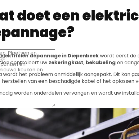
t doet een elektric
epannage?
n
elektricien depannage in Diepenbeek
wordt eerst de 
icien controleert uw
zekeringkast
,
bekabeling
en aanges
 wordt het probleem onmiddellijk aangepakt. Dit kan ga
t herstellen van een beschadigde kabel of het oplossen 
 nodig worden onderdelen vervangen en wordt uw installati