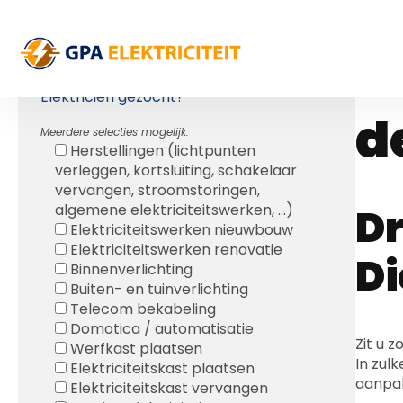
S
Gratis Offerte
D
OFFERTE ELEKTRICITEITSWERKEN
Elektricien gezocht?*
d
Meerdere selecties mogelijk.
Herstellingen (lichtpunten
verleggen, kortsluiting, schakelaar
vervangen, stroomstoringen,
Dr
algemene elektriciteitswerken, ...)
Elektriciteitswerken nieuwbouw
Elektriciteitswerken renovatie
D
Binnenverlichting
Buiten- en tuinverlichting
Telecom bekabeling
Domotica / automatisatie
Zit u 
Werfkast plaatsen
In zulk
Elektriciteitskast plaatsen
aanpa
Elektriciteitskast vervangen