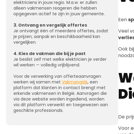
elektriciens in jouw regio. M.a.w. er zullen
alleen vakmensen reageren die hebben
opgegeven actief te zijn in jouw gemeente.
Een
sp
3. Ontvang en vergelijk offertes
Veel v
Je ontvangt één of meerdere offertes, zodat
je prijzen, aanpak en beschikbaarheid kan
verli
vergelijken.
Ook bi
4. Kies de vakman die bij je past
noodza
Je beslist zelf met welke elektricien je verder
wil werken — volledig vrijblijvend.
Wa
Voor de verwerking van offerteaanvragen
werken wij samen met
Vakmangids
, een
platform dat klanten in contact brengt met
D
erkende vakmensen in België. Aanvragen die
via deze website worden ingediend, worden
via dit platform verwerkt en toegewezen aan
geschikte professionals.
De pri
Voor e