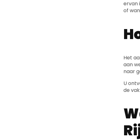
ervan 
of wan
Ho
Het aa
aan w
naar g
U ontv
de vakm
Wa
R