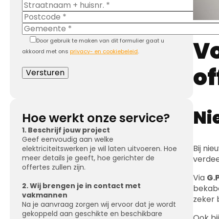
Vo
Door gebruik te maken van dit formulier gaat u
akkoord met ons
privacy- en cookiebeleid
.
of
Ni
Hoe werkt onze service?
1. Beschrijf jouw project
Geef eenvoudig aan welke
Bij ni
elektriciteitswerken je wil laten uitvoeren. Hoe
meer details je geeft, hoe gerichter de
verdee
offertes zullen zijn.
Via
G.P
2. Wij brengen je in contact met
bekabe
vakmannen
zeker 
Na je aanvraag zorgen wij ervoor dat je wordt
gekoppeld aan geschikte en beschikbare
Ook bi