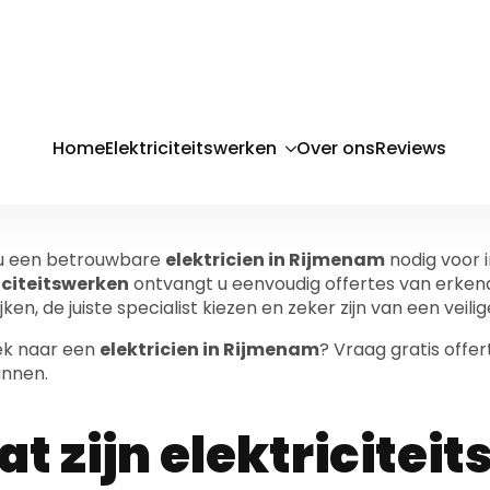
lektricien Rij
ezocht? Vergelij
oor elektricite
 u een betrouwbare
elektricien in Rijmenam
nodig voor i
iciteitswerken
ontvangt u eenvoudig offertes van erkend
jken, de juiste specialist kiezen en zeker zijn van een veili
ek naar een
elektricien in Rijmenam
? Vraag gratis offe
nnen.
t zijn elektricitei