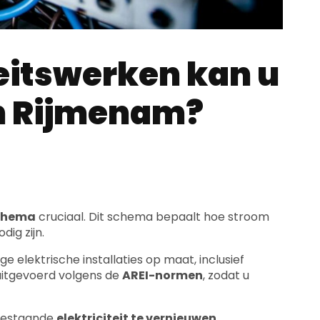
teitswerken kan u
in Rijmenam?
schema
cruciaal. Dit schema bepaalt hoe stroom
ig zijn.
e elektrische installaties op maat, inclusief
 uitgevoerd volgens de
AREI-normen
, zodat u
 bestaande
elektriciteit te vernieuwen
,