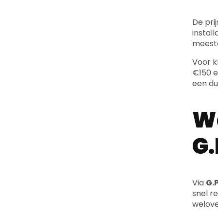
De pri
install
meesta
Voor k
€150 e
een dui
Wa
G.
Via
G.P
snel r
welove