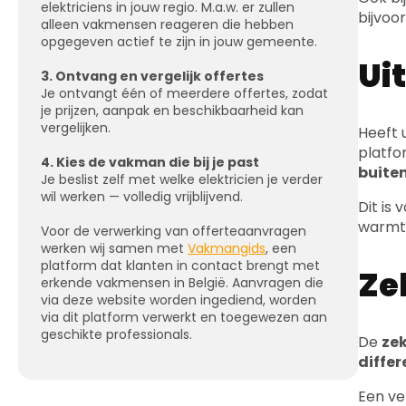
elektriciens in jouw regio. M.a.w. er zullen
bijvoo
alleen vakmensen reageren die hebben
opgegeven actief te zijn in jouw gemeente.
Ui
3. Ontvang en vergelijk offertes
Je ontvangt één of meerdere offertes, zodat
je prijzen, aanpak en beschikbaarheid kan
vergelijken.
Heeft 
platfo
4. Kies de vakman die bij je past
buite
Je beslist zelf met welke elektricien je verder
wil werken — volledig vrijblijvend.
Dit is
warmt
Voor de verwerking van offerteaanvragen
werken wij samen met
Vakmangids
, een
platform dat klanten in contact brengt met
Ze
erkende vakmensen in België. Aanvragen die
via deze website worden ingediend, worden
via dit platform verwerkt en toegewezen aan
geschikte professionals.
De
ze
differ
Een ve