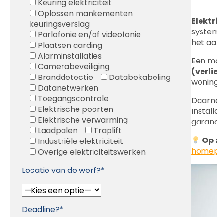
Keuring elektriciteit
Oplossen mankementen
Elektr
keuringsverslag
system
Parlofonie en/of videofonie
het aa
Plaatsen aarding
Alarminstallaties
Een m
Camerabeveiliging
(verl
Branddetectie
Databekabeling
woning
Datanetwerken
Toegangscontrole
Daarna
Elektrische poorten
Instal
Elektrische verwarming
garan
Laadpalen
Traplift
Op 
Industriële elektriciteit
homep
Overige elektriciteitswerken
Locatie van de werf?*
Deadline?*