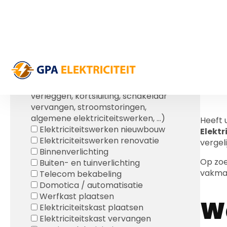
E
Gratis Offerte
g
OFFERTE ELEKTRICITEITSWERKEN
Elektricien gezocht?*
v
Meerdere selecties mogelijk.
Herstellingen (lichtpunten
verleggen, kortsluiting, schakelaar
vervangen, stroomstoringen,
algemene elektriciteitswerken, ...)
Heeft
Elektriciteitswerken nieuwbouw
Elektr
Elektriciteitswerken renovatie
vergeli
Binnenverlichting
Op zo
Buiten- en tuinverlichting
vakma
Telecom bekabeling
Domotica / automatisatie
Werfkast plaatsen
Wa
Elektriciteitskast plaatsen
Elektriciteitskast vervangen