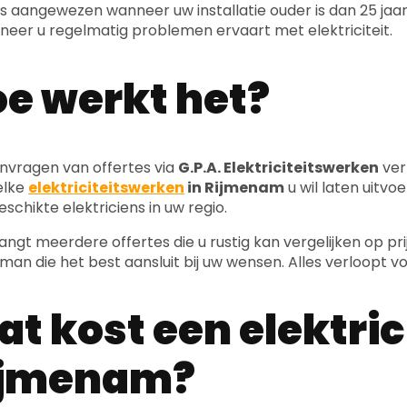
is aangewezen wanneer uw installatie ouder is dan 25 jaa
neer u regelmatig problemen ervaart met elektriciteit.
e werkt het?
nvragen van offertes via
G.P.A. Elektriciteitswerken
ver
elke
elektriciteitswerken
in Rijmenam
u wil laten uitv
eschikte elektriciens in uw regio.
angt meerdere offertes die u rustig kan vergelijken op pri
an die het best aansluit bij uw wensen. Alles verloopt voll
t kost een elektric
ijmenam?