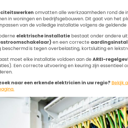
iciteitswerken
omvatten alle werkzaamheden rond de inst
en in woningen en bedrijfsgebouwen. Dit gaat van het p
npassen van de volledige installatie volgens de geldend
oderne
elektrische installatie
bestaat onder andere ui
iesstroomschakelaar)
en een correcte
aardingsinstal
 beschermd is tegen overbelasting, kortsluiting en lekst
ast moet elke installatie voldoen aan de
AREI-regelgev
laties). Een correcte uitvoering en keuring zijn essentieel
deren.
zoek naar een erkende elektricien in uw regio?
Bekijk 
agina.