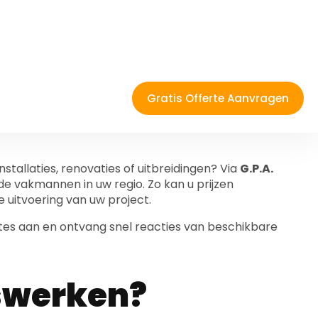
menam
k offertes
itswerken
nstallaties, renovaties of uitbreidingen? Via
G.P.A.
e vakmannen in uw regio. Zo kan u prijzen
ge uitvoering van uw project.
rtes aan en ontvang snel reacties van beschikbare
tswerken?