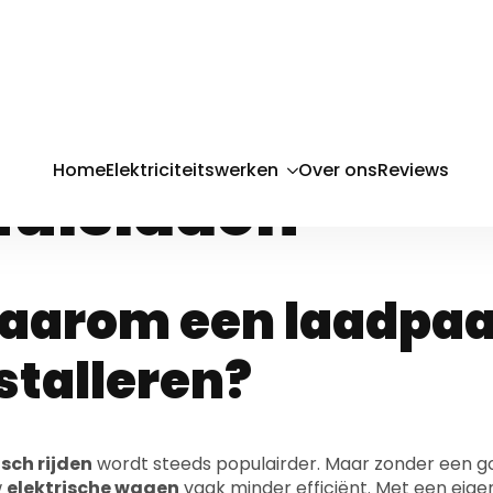
aadpaal install
ergelijk offerte
huisladen
arom een laadpaal
stalleren?
isch rijden
wordt steeds populairder. Maar zonder een 
w
elektrische wagen
vaak minder efficiënt. Met een eig
ledig op maat van uw verbruik.