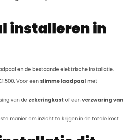
 installeren in
adpaal en de bestaande elektrische installatie.
€1.500. Voor een
slimme laadpaal
met
sing van de
zekeringkast
of een
verzwaring van
te manier om inzicht te krijgen in de totale kost.
nstallatie dit