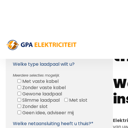
L
Gratis Offerte
V
OFFERTE LAADPAAL KOPEN:
Welke wagen(s) heeft u?*
t
Welke type laadpaal wilt u?
Meerdere selecties mogelijk.
Wa
Met vaste kabel
Zonder vaste kabel
in
Gewone laadpaal
Slimme laadpaal
Met slot
Zonder slot
Geen idee, adviseer mij
Elektr
Welke netaansluiting heeft u thuis?*
van u
en vol
Eenfasig
Driefasig
Geen idee