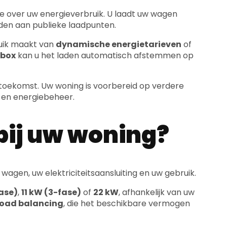
jden aan publieke laadpunten.
ruik maakt van
dynamische energietarieven
of
lbox
kan u het laden automatisch afstemmen op
e toekomst. Uw woning is voorbereid op verdere
en energiebeheer.
bij uw woning?
 wagen, uw elektriciteitsaansluiting en uw gebruik.
fase)
,
11 kW (3-fase)
of
22 kW
, afhankelijk van uw
load balancing
, die het beschikbare vermogen
de standaard voor de meeste elektrische
box)
of een vrijstaande laadpaal.