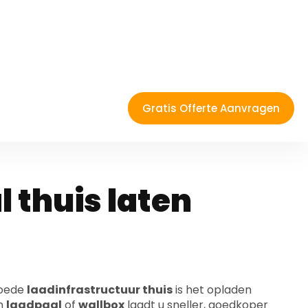
eren Aalst?
s voor
 thuis laten
goede
laadinfrastructuur thuis
is het opladen
en
laadpaal
of
wallbox
laadt u sneller, goedkoper