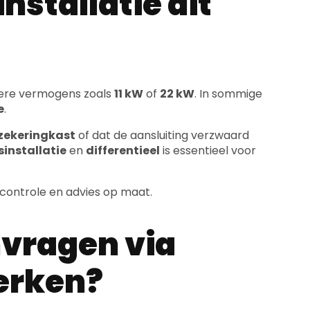
ogere vermogens zoals
11 kW
of
22 kW
. In sommige
e
.
zekeringkast
of dat de aansluiting verzwaard
installatie
en
differentieel
is essentieel voor
 controle en advies op maat.
vragen via
werken?
tallateurs voor laadpalen in Aalst
vergelijken. U