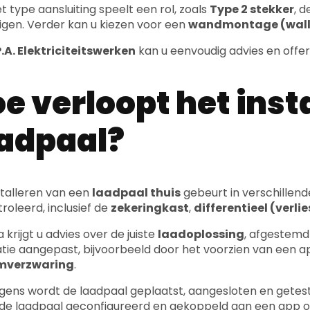
.A. Elektriciteitswerken
kan u eenvoudig advies en offe
e verloopt het inst
adpaal?
stalleren van een
laadpaal thuis
gebeurt in verschillen
roleerd, inclusief de
zekeringkast
,
differentieel (verl
 krijgt u advies over de juiste
laadoplossing
, afgestemd
latie aangepast, bijvoorbeeld door het voorzien van een a
mverzwaring
.
gens wordt de laadpaal geplaatst, aangesloten en getes
de laadpaal geconfigureerd en gekoppeld aan een app 
dig kan opvolgen.