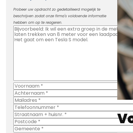
beschrijven zodat onze firma's voldoende informatie
hebben om op te reageren.
Vo
Door gebruik te maken van dit formulier gaat u
Met e
akkoord met ons
privacy- en cookiebeleid
.