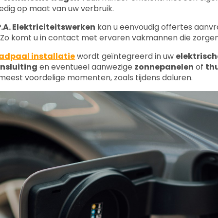
.A. Elektriciteitswerken
kan u eenvoudig offertes aanvr
. Zo komt u in contact met ervaren vakmannen die zorgen 
adpaal installatie
wordt geïntegreerd in uw
elektrisch
nsluiting
en eventueel aanwezige
zonnepanelen
of
thu
meest voordelige momenten, zoals tijdens daluren.