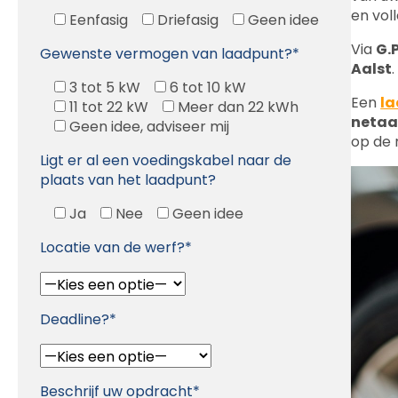
Via
G.P
Gewenste vermogen van laadpunt?*
Aalst
3 tot 5 kW
6 tot 10 kW
Een
la
11 tot 22 kW
Meer dan 22 kWh
netaa
Geen idee, adviseer mij
op de 
Ligt er al een voedingskabel naar de
plaats van het laadpunt?
Ja
Nee
Geen idee
Locatie van de werf?*
Deadline?*
Beschrijf uw opdracht*
Probeer uw opdracht zo gedetailleerd mogelijk te