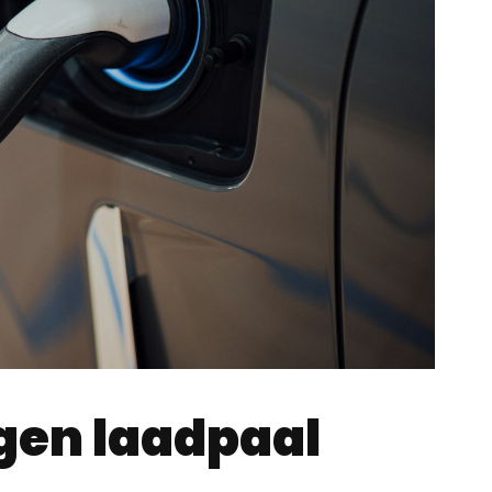
gen laadpaal
e over uw energieverbruik. U laadt uw wagen