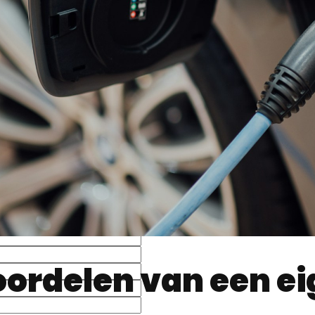
ordelen van een ei
en
laadpaal thuis
geniet u van meer comfort en control