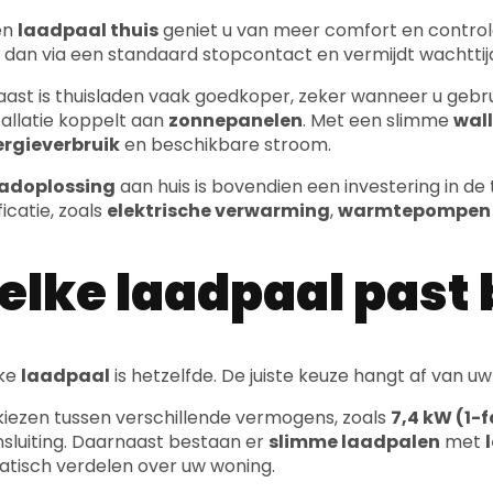
r dan via een standaard stopcontact en vermijdt wachtti
ast is thuisladen vaak goedkoper, zeker wanneer u geb
tallatie koppelt aan
zonnepanelen
. Met een slimme
wal
ergieverbruik
en beschikbare stroom.
adoplossing
aan huis is bovendien een investering in d
ficatie, zoals
elektrische verwarming
,
warmtepompen
lke laadpaal past 
lke
laadpaal
is hetzelfde. De juiste keuze hangt af van uw
kiezen tussen verschillende vermogens, zoals
7,4 kW (1-
sluiting. Daarnaast bestaan er
slimme laadpalen
met
tisch verdelen over uw woning.
t type aansluiting speelt een rol, zoals
Type 2 stekker
, 
igen. Verder kan u kiezen voor een
wandmontage (wall