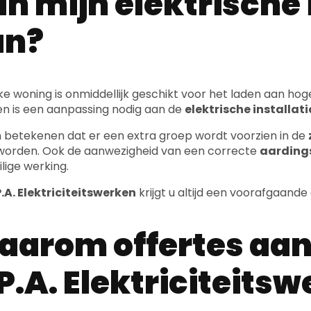
an?
lke woning is onmiddellijk geschikt voor het laden aan h
en is een aanpassing nodig aan de
elektrische installati
n betekenen dat er een extra groep wordt voorzien in de
orden. Ook de aanwezigheid van een correcte
aardings
ilige werking.
.A. Elektriciteitswerken
krijgt u altijd een voorafgaande
arom offertes aan
P.A. Elektriciteits
.A. Elektriciteitswerken
kan u eenvoudig meerdere
ins