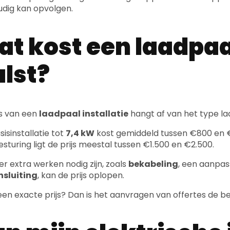
t kost een laadpaal
lst?
js van een
laadpaal installatie
hangt af van het type la
isinstallatie tot
7,4 kW
kost gemiddeld tussen €800 en 
esturing ligt de prijs meestal tussen €1.500 en €2.500.
 er extra werken nodig zijn, zoals
bekabeling
, een aanpas
nsluiting
, kan de prijs oplopen.
 een exacte prijs? Dan is het aanvragen van offertes de bes
n mijn elektrische i