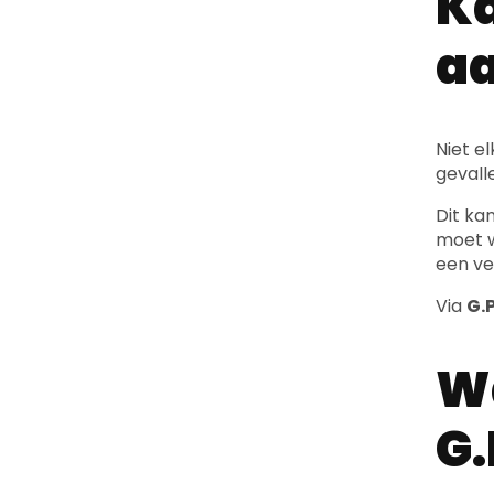
a
Niet e
gevall
Dit ka
moet w
een ve
Via
G.P
Wa
G.
Via
G.P