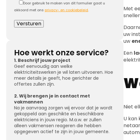
snelle
Daarna
uw ins
uw
en
Hoe werkt onze service?
Een
la
elektri
1. Beschrijf jouw project
Geef eenvoudig aan welke
elektriciteitswerken je wil laten uitvoeren. Hoe
We
meer details je geeft, hoe gerichter de
offertes zullen zijn.
2. Wij brengen je in contact met
vakmannen
Niet e
Na je aanvraag zorgen wij ervoor dat je wordt
gekoppeld aan geschikte en beschikbare
U kan 
elektriciens in jouw regio. M.a.w. er zullen
netaan
alleen vakmensen reageren die hebben
opgegeven actief te zijn in jouw gemeente.
automa
3. Ontvang en vergelijk offertes
Ook he
Je ontvangt één of meerdere offertes, zodat
voertu