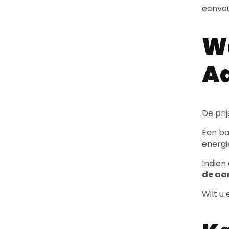
Wa
Aa
De pri
Een bas
energi
Indien
de aa
Wilt u
Ka