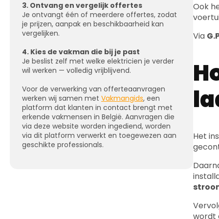
je prijzen, aanpak en beschikbaarheid kan
vergelijken.
Via
G.P
4. Kies de vakman die bij je past
Je beslist zelf met welke elektricien je verder
Ho
wil werken — volledig vrijblijvend.
la
Voor de verwerking van offerteaanvragen
werken wij samen met
Vakmangids
, een
platform dat klanten in contact brengt met
erkende vakmensen in België. Aanvragen die
via deze website worden ingediend, worden
via dit platform verwerkt en toegewezen aan
Het in
geschikte professionals.
gecont
Daarna
instal
stroo
Vervol
wordt 
eenvou