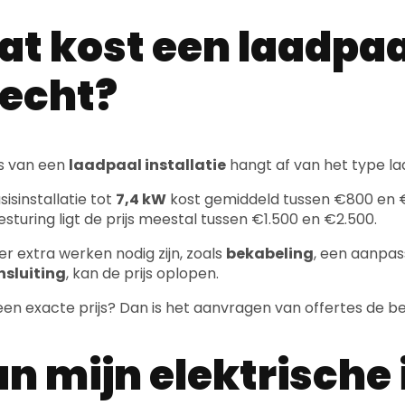
t kost een laadpaal
echt?
js van een
laadpaal installatie
hangt af van het type la
isinstallatie tot
7,4 kW
kost gemiddeld tussen €800 en 
esturing ligt de prijs meestal tussen €1.500 en €2.500.
 er extra werken nodig zijn, zoals
bekabeling
, een aanpas
nsluiting
, kan de prijs oplopen.
 een exacte prijs? Dan is het aanvragen van offertes de bes
n mijn elektrische i