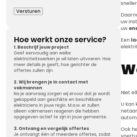
snelle
Daarna
uw ins
uw
en
Hoe werkt onze service?
Een
la
elektri
1. Beschrijf jouw project
Geef eenvoudig aan welke
elektriciteitswerken je wil laten uitvoeren. Hoe
We
meer details je geeft, hoe gerichter de
offertes zullen zijn.
2. Wij brengen je in contact met
vakmannen
Niet e
Na je aanvraag zorgen wij ervoor dat je wordt
gekoppeld aan geschikte en beschikbare
U kan 
elektriciens in jouw regio. M.a.w. er zullen
netaan
alleen vakmensen reageren die hebben
opgegeven actief te zijn in jouw gemeente.
automa
3. Ontvang en vergelijk offertes
Ook he
Je ontvangt één of meerdere offertes, zodat
voertu