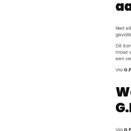
a
Niet e
gevall
Dit ka
moet w
een ve
Via
G.P
Wa
G.
Via
G.P