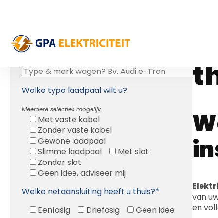
L
Gratis Offerte
V
OFFERTE LAADPAAL KOPEN:
Welke wagen(s) heeft u?*
t
Welke type laadpaal wilt u?
Meerdere selecties mogelijk.
Wa
Met vaste kabel
Zonder vaste kabel
in
Gewone laadpaal
Slimme laadpaal
Met slot
Zonder slot
Geen idee, adviseer mij
Elektr
Welke netaansluiting heeft u thuis?*
van u
en vol
Eenfasig
Driefasig
Geen idee