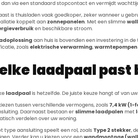
r dan via een standaard stopcontact en vermijdt wachtti
ast is thuisladen vaak goedkoper, zeker wanneer u geb
tallatie koppelt aan
zonnepanelen
. Met een slimme
wal
ergieverbruik
en beschikbare stroom.
adoplossing
aan huis is bovendien een investering in d
ficatie, zoals
elektrische verwarming
,
warmtepompen
lke laadpaal past 
lke
laadpaal
is hetzelfde. De juiste keuze hangt af van uw
kiezen tussen verschillende vermogens, zoals
7,4 kW (1-
sluiting. Daarnaast bestaan er
slimme laadpalen
met
tisch verdelen over uw woning.
t type aansluiting speelt een rol, zoals
Type 2 stekker
, 
igen. Verder kan u kiezen voor een
wandmontage (wall