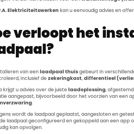
.A. Elektriciteitswerken
kan u eenvoudig advies en offe
e verloopt het inst
adpaal?
stalleren van een
laadpaal thuis
gebeurt in verschillen
roleerd, inclusief de
zekeringkast
,
differentieel (verl
 krijgt u advies over de juiste
laadoplossing
, afgestemd
latie aangepast, bijvoorbeeld door het voorzien van een a
mverzwaring
.
gens wordt de laadpaal geplaatst, aangesloten en getes
de laadpaal geconfigureerd en gekoppeld aan een app 
dig kan opvolgen.