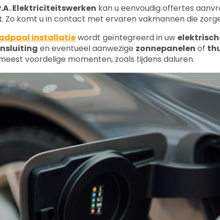
.A. Elektriciteitswerken
kan u eenvoudig offertes aanvr
t
. Zo komt u in contact met ervaren vakmannen die zorgen
adpaal installatie
wordt geïntegreerd in uw
elektrisch
nsluiting
en eventueel aanwezige
zonnepanelen
of
thu
meest voordelige momenten, zoals tijdens daluren.