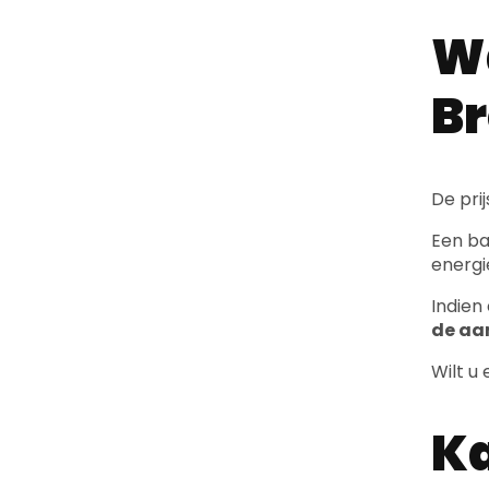
Wa
Br
De pri
Een bas
energi
Indien
de aa
Wilt u
Ka