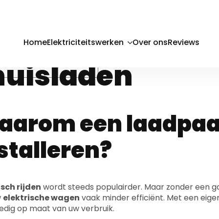
aadpaal install
ergelijk offerte
huisladen
arom een laadpaal
stalleren?
isch rijden
wordt steeds populairder. Maar zonder een 
w
elektrische wagen
vaak minder efficiënt. Met een eig
ledig op maat van uw verbruik.