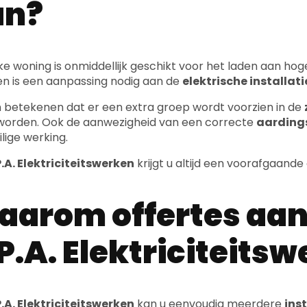
an?
lke woning is onmiddellijk geschikt voor het laden aan h
en is een aanpassing nodig aan de
elektrische installati
n betekenen dat er een extra groep wordt voorzien in de
orden. Ook de aanwezigheid van een correcte
aardings
ilige werking.
.A. Elektriciteitswerken
krijgt u altijd een voorafgaande
arom offertes aan
P.A. Elektriciteits
.A. Elektriciteitswerken
kan u eenvoudig meerdere
ins