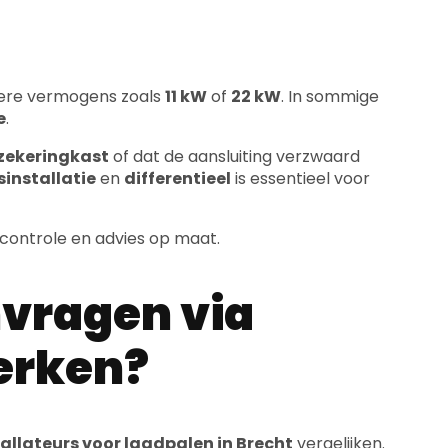
ogere vermogens zoals
11 kW
of
22 kW
. In sommige
e
.
zekeringkast
of dat de aansluiting verzwaard
installatie
en
differentieel
is essentieel voor
 controle en advies op maat.
vragen via
werken?
tallateurs voor laadpalen in Brecht
vergelijken.