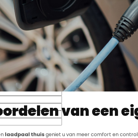
ordelen van een ei
en
laadpaal thuis
geniet u van meer comfort en control