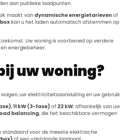
jden aan publieke laadpunten.
ruik maakt van
dynamische energietarieven
of
lbox
kan u het laden automatisch afstemmen op
e toekomst. Uw woning is voorbereid op verdere
en energiebeheer.
bij uw woning?
 wagen, uw elektriciteitsaansluiting en uw gebruik.
fase)
,
11 kW (3-fase)
of
22 kW
, afhankelijk van uw
load balancing
, die het beschikbare vermogen
de standaard voor de meeste elektrische
box)
of een vrijstaande laadpaal.