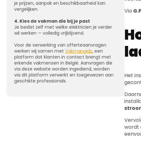
je prijzen, aanpak en beschikbaarheid kan
vergelijken.
Via
G.P
4. Kies de vakman die bij je past
Je beslist zelf met welke elektricien je verder
Ho
wil werken — volledig vrijblijvend.
la
Voor de verwerking van offerteaanvragen
werken wij samen met
Vakmangids
, een
platform dat klanten in contact brengt met
erkende vakmensen in België. Aanvragen die
via deze website worden ingediend, worden
via dit platform verwerkt en toegewezen aan
Het in
geschikte professionals.
gecont
Daarna
instal
stroo
Vervol
wordt 
eenvou