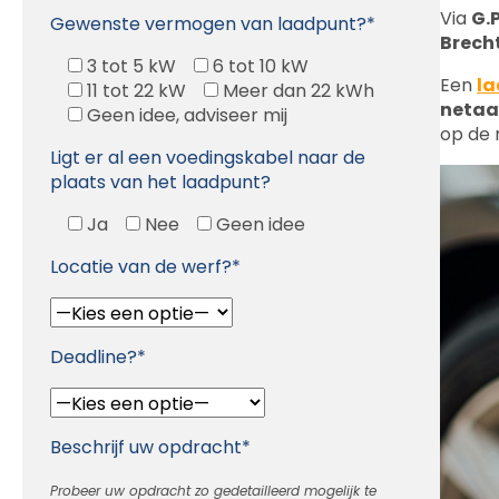
Via
G.P
Gewenste vermogen van laadpunt?*
Brech
3 tot 5 kW
6 tot 10 kW
Een
la
11 tot 22 kW
Meer dan 22 kWh
netaa
Geen idee, adviseer mij
op de 
Ligt er al een voedingskabel naar de
plaats van het laadpunt?
Ja
Nee
Geen idee
Locatie van de werf?*
Deadline?*
Beschrijf uw opdracht*
Probeer uw opdracht zo gedetailleerd mogelijk te