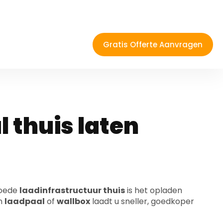
eren Brecht?
s voor
 thuis laten
goede
laadinfrastructuur thuis
is het opladen
en
laadpaal
of
wallbox
laadt u sneller, goedkoper