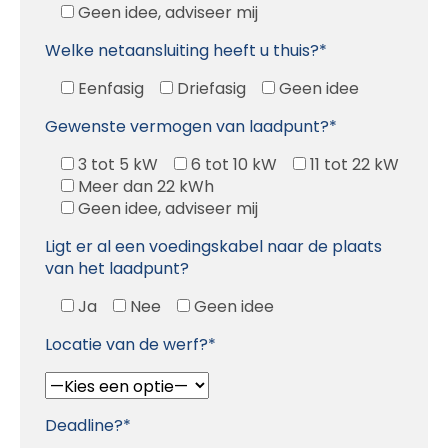
Geen idee, adviseer mij
Welke netaansluiting heeft u thuis?*
Eenfasig
Driefasig
Geen idee
Gewenste vermogen van laadpunt?*
3 tot 5 kW
6 tot 10 kW
11 tot 22 kW
Meer dan 22 kWh
Geen idee, adviseer mij
Ligt er al een voedingskabel naar de plaats
van het laadpunt?
Ja
Nee
Geen idee
Locatie van de werf?*
Deadline?*