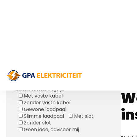
L
Gratis Offerte
S
OFFERTE LAADPAAL KOPEN:
Welke wagen(s) heeft u?*
v
Welke type laadpaal wilt u?
Meerdere selecties mogelijk.
Wa
Met vaste kabel
Zonder vaste kabel
in
Gewone laadpaal
Slimme laadpaal
Met slot
Zonder slot
Geen idee, adviseer mij
Elektr
Welke netaansluiting heeft u thuis?*
van u
en vol
Eenfasig
Driefasig
Geen idee