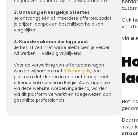
je prijzen, aanpak en beschikbaarheid kan
voertu
vergelijken.
Via
G.P
4. Kies de vakman die bij je past
Je beslist zelf met welke elektricien je verder
wil werken — volledig vrijblijvend.
Ho
Voor de verwerking van offerteaanvragen
werken wij samen met
Vakmangids
, een
la
platform dat klanten in contact brengt met
erkende vakmensen in België. Aanvragen die
via deze website worden ingediend, worden
via dit platform verwerkt en toegewezen aan
geschikte professionals.
Het in
gecont
Daarna
instal
stroo
Vervol
wordt 
eenvou