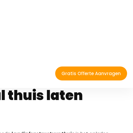
eren Dilsen-
jk offertes
 thuis laten
goede
laadinfrastructuur thuis
is het opladen
en
laadpaal
of
wallbox
laadt u sneller, goedkoper