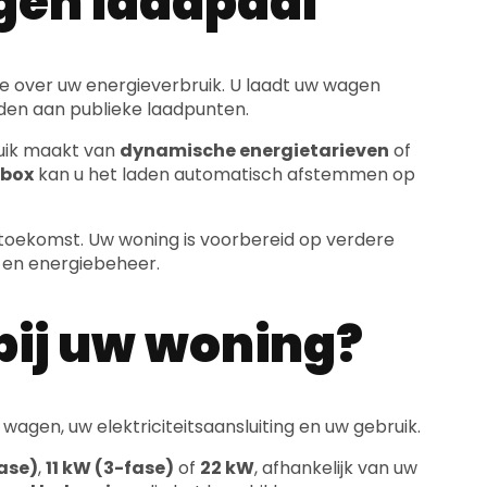
e over uw energieverbruik. U laadt uw wagen
jden aan publieke laadpunten.
ruik maakt van
dynamische energietarieven
of
lbox
kan u het laden automatisch afstemmen op
e toekomst. Uw woning is voorbereid op verdere
en energiebeheer.
bij uw woning?
 wagen, uw elektriciteitsaansluiting en uw gebruik.
fase)
,
11 kW (3-fase)
of
22 kW
, afhankelijk van uw
load balancing
, die het beschikbare vermogen
de standaard voor de meeste elektrische