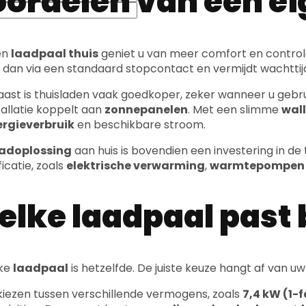
en
laadpaal thuis
geniet u van meer comfort en control
r dan via een standaard stopcontact en vermijdt wachtti
ast is thuisladen vaak goedkoper, zeker wanneer u geb
tallatie koppelt aan
zonnepanelen
. Met een slimme
wal
ergieverbruik
en beschikbare stroom.
adoplossing
aan huis is bovendien een investering in d
ficatie, zoals
elektrische verwarming
,
warmtepompen
lke laadpaal past 
lke
laadpaal
is hetzelfde. De juiste keuze hangt af van uw
kiezen tussen verschillende vermogens, zoals
7,4 kW (1-
sluiting. Daarnaast bestaan er
slimme laadpalen
met
tisch verdelen over uw woning.
t type aansluiting speelt een rol, zoals
Type 2 stekker
, 