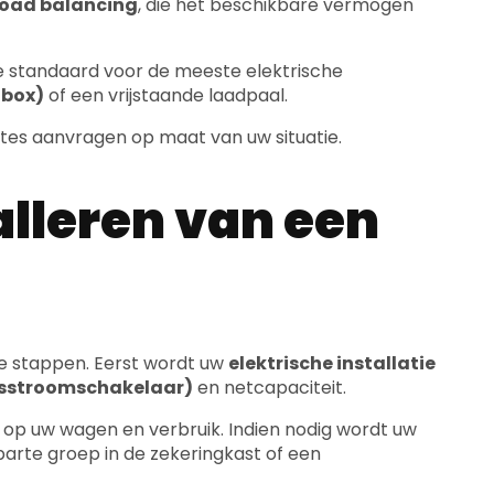
box)
of een vrijstaande laadpaal.
rtes aanvragen op maat van uw situatie.
alleren van een
de stappen. Eerst wordt uw
elektrische installatie
iesstroomschakelaar)
en netcapaciteit.
 op uw wagen en verbruik. Indien nodig wordt uw
parte groep in de zekeringkast of een
t volgens de geldende
AREI-regelgeving
. Tot slot
of
energiebeheersysteem
, zodat u uw laadsessies