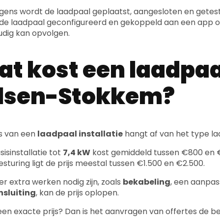
t kost een laadpaal
ilsen-Stokkem?
js van een
laadpaal installatie
hangt af van het type la
isinstallatie tot
7,4 kW
kost gemiddeld tussen €800 en 
esturing ligt de prijs meestal tussen €1.500 en €2.500.
 er extra werken nodig zijn, zoals
bekabeling
, een aanpas
nsluiting
, kan de prijs oplopen.
 een exacte prijs? Dan is het aanvragen van offertes de bes
n mijn elektrische i