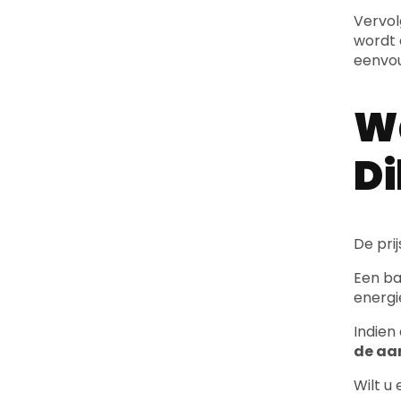
Wa
D
De pri
Een bas
energi
Indien
de aa
Wilt u
Ka