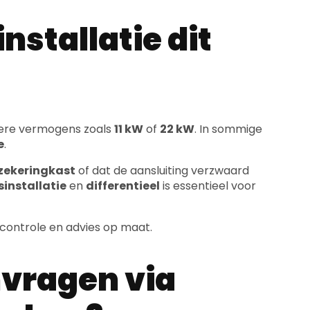
ogere vermogens zoals
11 kW
of
22 kW
. In sommige
e
.
zekeringkast
of dat de aansluiting verzwaard
installatie
en
differentieel
is essentieel voor
 controle en advies op maat.
vragen via
werken?