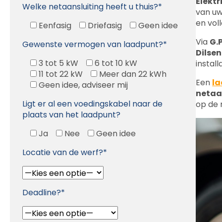
Via
G.P
Gewenste vermogen van laadpunt?*
Dilse
3 tot 5 kW
6 tot 10 kW
installa
11 tot 22 kW
Meer dan 22 kWh
Een
la
Geen idee, adviseer mij
netaa
Ligt er al een voedingskabel naar de
op de 
plaats van het laadpunt?
Ja
Nee
Geen idee
Locatie van de werf?*
Deadline?*
Beschrijf uw opdracht*
Probeer uw opdracht zo gedetailleerd mogelijk te