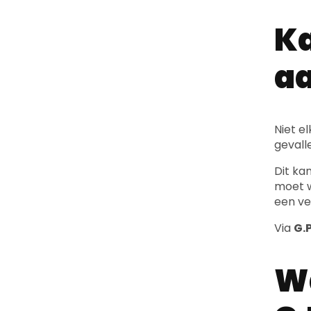
a
Niet e
gevall
Dit ka
moet w
een ve
Via
G.P
Wa
G.