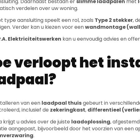
igen. Verder kan u kiezen voor een
wandmontage (wall
.A. Elektriciteitswerken
kan u eenvoudig advies en offe
e verloopt het inst
adpaal?
stalleren van een
laadpaal thuis
gebeurt in verschillen
roleerd, inclusief de
zekeringkast
,
differentieel (verl
 krijgt u advies over de juiste
laadoplossing
, afgestemd
latie aangepast, bijvoorbeeld door het voorzien van een a
mverzwaring
.
gens wordt de laadpaal geplaatst, aangesloten en getes
de laadpaal geconfigureerd en gekoppeld aan een app 
dig kan opvolgen.