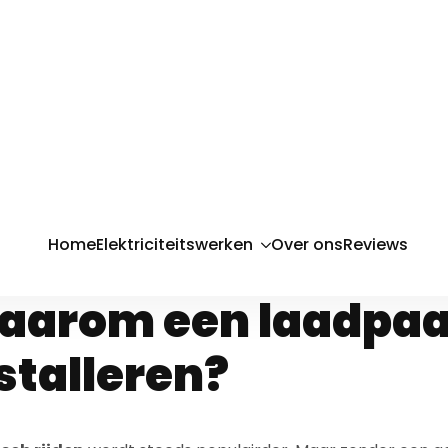
aadpaal install
tokkem? Vergeli
oor thuisladen
arom een laadpaal
stalleren?
isch rijden
wordt steeds populairder. Maar zonder een 
w
elektrische wagen
vaak minder efficiënt. Met een eig
ledig op maat van uw verbruik.