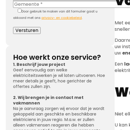
Met e
snelle
Daarna
uw ins
uw
en
Hoe werkt onze service?
Een
la
1. Beschrijf jouw project
elektri
Geef eenvoudig aan welke
elektriciteitswerken je wil laten uitvoeren. Hoe
meer details je geeft, hoe gerichter de
We
offertes zullen zijn.
2. Wij brengen je in contact met
vakmannen
Na je aanvraag zorgen wij ervoor dat je wordt
Niet e
gekoppeld aan geschikte en beschikbare
elektriciens in jouw regio. M.a.w. er zullen
U kan 
alleen vakmensen reageren die hebben
opgegeven actief te zijn in jouw gemeente.
netaan
automa
3. Ontvang en vergelijk offertes
Je ontvangt één of meerdere offertes, zodat
Ook he