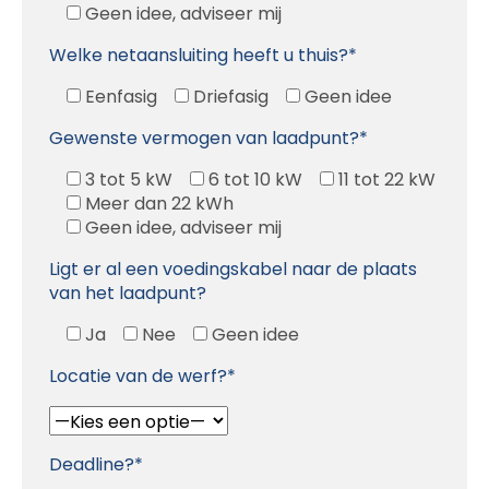
Geen idee, adviseer mij
Welke netaansluiting heeft u thuis?*
Eenfasig
Driefasig
Geen idee
Gewenste vermogen van laadpunt?*
3 tot 5 kW
6 tot 10 kW
11 tot 22 kW
Meer dan 22 kWh
Geen idee, adviseer mij
Ligt er al een voedingskabel naar de plaats
van het laadpunt?
Ja
Nee
Geen idee
Locatie van de werf?*
Deadline?*