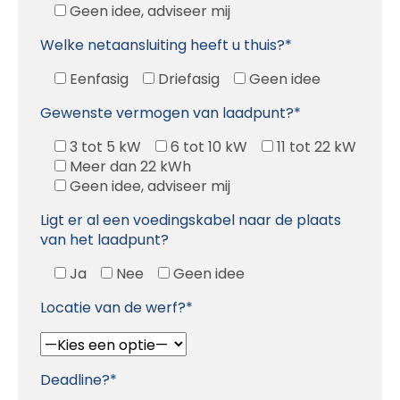
Geen idee, adviseer mij
Welke netaansluiting heeft u thuis?*
Eenfasig
Driefasig
Geen idee
Gewenste vermogen van laadpunt?*
3 tot 5 kW
6 tot 10 kW
11 tot 22 kW
Meer dan 22 kWh
Geen idee, adviseer mij
Ligt er al een voedingskabel naar de plaats
van het laadpunt?
Ja
Nee
Geen idee
Locatie van de werf?*
Deadline?*