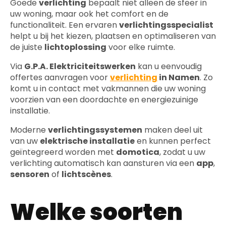
Goede
verlichting
bepaalt niet alleen de sfeer in
uw woning, maar ook het comfort en de
functionaliteit. Een ervaren
verlichtingsspecialist
helpt u bij het kiezen, plaatsen en optimaliseren van
de juiste
lichtoplossing
voor elke ruimte.
Via
G.P.A. Elektriciteitswerken
kan u eenvoudig
offertes aanvragen voor
verlichting
in Namen
. Zo
komt u in contact met vakmannen die uw woning
voorzien van een doordachte en energiezuinige
installatie.
Moderne
verlichtingssystemen
maken deel uit
van uw
elektrische installatie
en kunnen perfect
geïntegreerd worden met
domotica
, zodat u uw
verlichting automatisch kan aansturen via een
app
,
sensoren
of
lichtscènes
.
Welke soorten