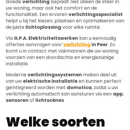
Goede
verlichting
bepaalt niet alleen de sfeer in
uw woning, maar ook het comfort en de
functionaliteit. Een ervaren
verlichtingsspecialist
helpt u bij het kiezen, plaatsen en optimaliseren van
de juiste
lichtoplossing
voor elke ruimte.
Via
G.P.A. Elektriciteitswerken
kan u eenvoudig
offertes aanvragen voor
verlichting
in Peer
. Zo
komt u in contact met vakmannen die uw woning
voorzien van een doordachte en energiezuinige
installatie.
Moderne
verlichtingssystemen
maken deel uit
van uw
elektrische installatie
en kunnen perfect
geïntegreerd worden met
domotica
, zodat u uw
verlichting automatisch kan aansturen via een
app
,
sensoren
of
lichtscènes
.
Welke soorten