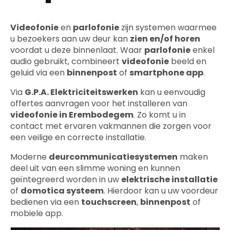
Videofonie
en
parlofonie
zijn systemen waarmee
u bezoekers aan uw deur kan
zien en/of horen
voordat u deze binnenlaat. Waar
parlofonie
enkel
audio gebruikt, combineert
videofonie
beeld en
geluid via een
binnenpost
of
smartphone app
.
Via
G.P.A. Elektriciteitswerken
kan u eenvoudig
offertes aanvragen voor het installeren van
videofonie in Erembodegem
. Zo komt u in
contact met ervaren vakmannen die zorgen voor
een veilige en correcte installatie.
Moderne
deurcommunicatiesystemen
maken
deel uit van een slimme woning en kunnen
geïntegreerd worden in uw
elektrische installatie
of
domotica systeem
. Hierdoor kan u uw voordeur
bedienen via een
touchscreen
,
binnenpost
of
mobiele app.