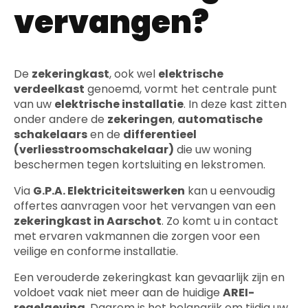
vervangen?
De
zekeringkast
, ook wel
elektrische
verdeelkast
genoemd, vormt het centrale punt
van uw
elektrische installatie
. In deze kast zitten
onder andere de
zekeringen
,
automatische
schakelaars
en de
differentieel
(verliesstroomschakelaar)
die uw woning
beschermen tegen kortsluiting en lekstromen.
Via
G.P.A. Elektriciteitswerken
kan u eenvoudig
offertes aanvragen voor het vervangen van een
zekeringkast in Aarschot
. Zo komt u in contact
met ervaren vakmannen die zorgen voor een
veilige en conforme installatie.
Een verouderde zekeringkast kan gevaarlijk zijn en
voldoet vaak niet meer aan de huidige
AREI-
regelgeving
. Daarom is het belangrijk om tijdig uw