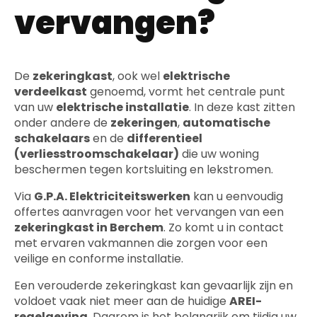
vervangen?
De
zekeringkast
, ook wel
elektrische
verdeelkast
genoemd, vormt het centrale punt
van uw
elektrische installatie
. In deze kast zitten
onder andere de
zekeringen
,
automatische
schakelaars
en de
differentieel
(verliesstroomschakelaar)
die uw woning
beschermen tegen kortsluiting en lekstromen.
Via
G.P.A. Elektriciteitswerken
kan u eenvoudig
offertes aanvragen voor het vervangen van een
zekeringkast in Berchem
. Zo komt u in contact
met ervaren vakmannen die zorgen voor een
veilige en conforme installatie.
Een verouderde zekeringkast kan gevaarlijk zijn en
voldoet vaak niet meer aan de huidige
AREI-
regelgeving
. Daarom is het belangrijk om tijdig uw