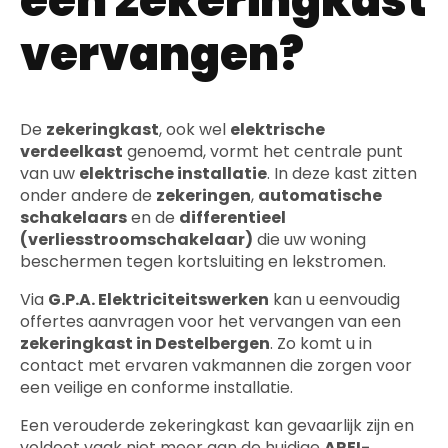
een zekeringkast
vervangen?
De
zekeringkast
, ook wel
elektrische
verdeelkast
genoemd, vormt het centrale punt
van uw
elektrische installatie
. In deze kast zitten
onder andere de
zekeringen
,
automatische
schakelaars
en de
differentieel
(verliesstroomschakelaar)
die uw woning
beschermen tegen kortsluiting en lekstromen.
Via
G.P.A. Elektriciteitswerken
kan u eenvoudig
offertes aanvragen voor het vervangen van een
zekeringkast in Destelbergen
. Zo komt u in
contact met ervaren vakmannen die zorgen voor
een veilige en conforme installatie.
Een verouderde zekeringkast kan gevaarlijk zijn en
voldoet vaak niet meer aan de huidige
AREI-